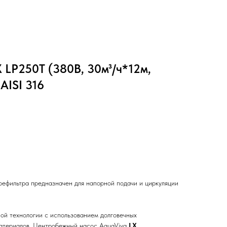
 LP250T (380В, 30м³/ч*12м,
 AISI 316
рефильтра предназначен для напорной подачи и циркуляции
ой технологии с использованием долговечных
атериалов. Центробежный насос AquaViva
LX