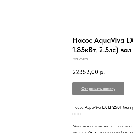
Насос AquaViva LX
1.85кВт, 2.5лс) вал
Aquaviva
22382,00
р.
Отправить заявку
Насос AquaViva
LX LP250T
без п
воды.
Модель изготовлена по современн
термостойких, антикоррозийных м