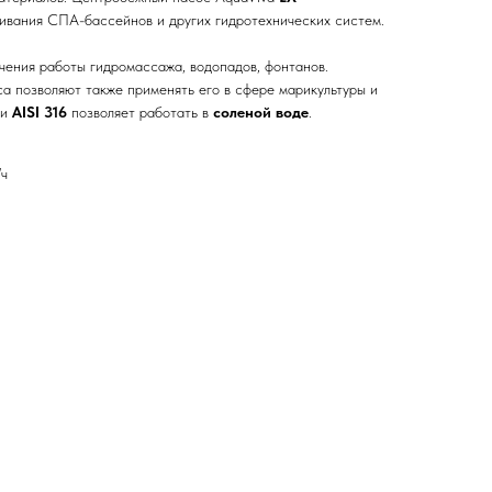
ивания СПА-бассейнов и других гидротехнических систем.
ения работы гидромассажа, водопадов, фонтанов.
а позволяют также применять его в сфере марикультуры и
ли
AISI 316
позволяет работать в
соленой воде
.
/ч