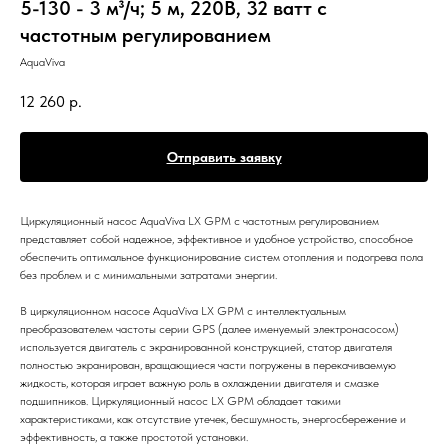
5-130 - 3 м³/ч; 5 м, 220В, 32 ватт с
частотным регулированием
AquaViva
12 260
р.
Отправить заявку
Циркуляционный насос AquaViva LX GPM с частотным регулированием
представляет собой надежное, эффективное и удобное устройство, способное
обеспечить оптимальное функционирование систем отопления и подогрева пола
без проблем и с минимальными затратами энергии.
В циркуляционном насосе AquaViva LX GPM с интеллектуальным
преобразователем частоты серии GPS (далее именуемый электронасосом)
используется двигатель с экранированной конструкцией, статор двигателя
полностью экранирован, вращающиеся части погружены в перекачиваемую
жидкость, которая играет важную роль в охлаждении двигателя и смазке
подшипников. Циркуляционный насос LX GPM обладает такими
характеристиками, как отсутствие утечек, бесшумность, энергосбережение и
эффективность, а также простотой установки.