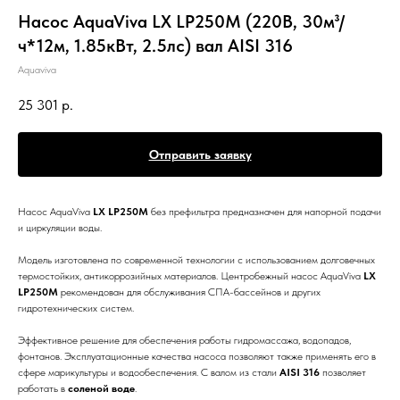
Насос AquaViva LX LP250M (220В, 30м³/
ч*12м, 1.85кВт, 2.5лс) вал AISI 316
Aquaviva
25 301
р.
Отправить заявку
Насос AquaViva
LX LP250M
без префильтра предназначен для напорной подачи
и циркуляции воды.
Модель изготовлена по современной технологии с использованием долговечных
термостойких, антикоррозийных материалов. Центробежный насос AquaViva
LX
LP250M
рекомендован для обслуживания СПА-бассейнов и других
гидротехнических систем.
Эффективное решение для обеспечения работы гидромассажа, водопадов,
фонтанов. Эксплуатационные качества насоса позволяют также применять его в
сфере марикультуры и водообеспечения. С валом из стали
AISI 316
позволяет
работать в
соленой воде
.