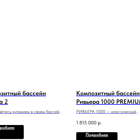
зитный бассейн
Композитный бассейн
a 2
Ривьера 1000 PREMI
йтесь купанием в своем бассейне
РИВЬЕРА 1000 — классический
м спуском и большой зоной для
плавательный бассейн со строгим
1 815 000
р.
сдержанным стилем и максимальн
робнее
,2 м x 1,55 м
полезной площадью.
Подробнее
10 м x 3,6 м x 1,5 м