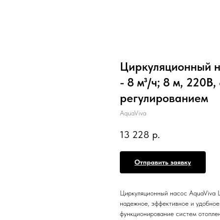
Циркуляционный н
- 8 м³/ч; 8 м, 220В
регулированием
AquaViva
13 228
р.
Отправить заявку
Циркуляционный насос AquaViva 
надежное, эффективное и удобное
функционирование систем отоплен