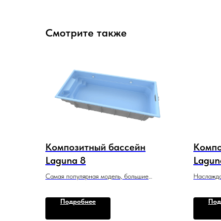
Смотрите также
Композитный бассейн
Компо
Laguna 8
Lagun
Самая популярная модель, большие
Наслажда
размеры для комфортного купания всей
с удобны
семьей.
плавания.
Подробнее
Под
8 м x 3,5 м x 1,55 м
2,2 м x 2