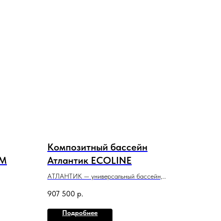
Композитный бассейн
UM
Атлантик ECOLINE
АТЛАНТИК — универсальный бассейн,
относится к классу больших, одинаково
907 500
р.
ой
удобен для плаванья и расслабляющего
отдыха.
Подробнее
7,5 м x 3,3 м x 1,2−1,65 м