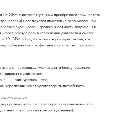
va LX GPM с интеллектуальным преобразователем частоты
тронасосом) используется двигатель с экранированной
полностью экранирован, вращающиеся части погружены в
 играет важную роль в охлаждении двигателя и смазке
сос LX GPM обладает такими характеристиками, как
энергосбережение и эффективность, а также простотой
игатель с постоянными магнитами, а блок управления
тегрирован с двигателем;
очень низким уровнем шума;
ом управления может удовлетворить потребности
ночного режима;
двух различных типов перепадов пропорционального и
циальный и постоянный контроль давления);