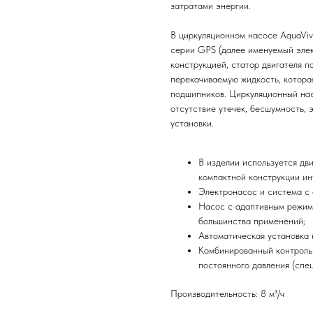
затратами энергии.
В циркуляционном насосе AquaVi
серии GPS (далее именуемый элек
конструкцией, статор двигателя 
перекачиваемую жидкость, которая
подшипников. Циркуляционный на
отсутствие утечек, бесшумность, 
установки.
В изделии используется дв
компактной конструкции ин
Электронасос и система с 
Насос с адаптивным режим
большинства применений;
Автоматическая установка 
Комбинированный контроль 
постоянного давления (спе
Производительность: 8 м³/ч