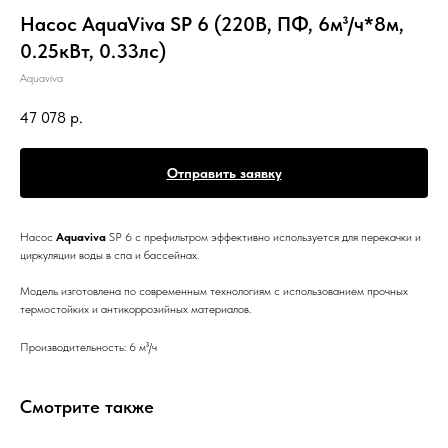
Насос AquaViva SP 6 (220В, ПФ, 6м³/ч*8м,
0.25кВт, 0.33лс)
Aquaviva
47 078
р.
Отправить заявку
Насос
Aquaviva
SP 6 с префильтром эффективно используется для перекачки и
циркуляции воды в спа и бассейнах.
Модель изготовлена ​​по современным технологиям с использованием прочных
термостойких и антикоррозийных материалов.
Производительность: 6 м³/ч
Смотрите также