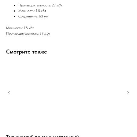
Производительность: 27 м³/ч
Мощность: 1.5 кВт
Соединение: 63 мм
Мощность: 1.5 кВт
Производительность: 27 м³/ч
Смотрите также
Технический приямок маленький
Ко