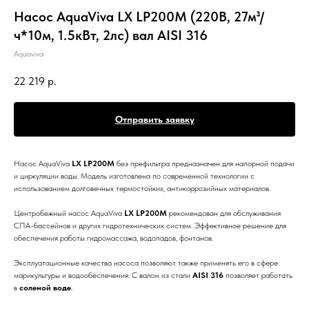
Насос AquaViva LX LP200M (220В, 27м³/
ч*10м, 1.5кВт, 2лс) вал AISI 316
Aquaviva
22 219
р.
Отправить заявку
Насос AquaViva
LX LP200M
без префильтра предназначен для напорной подачи
и циркуляции воды. Модель изготовлена по современной технологии с
использованием долговечных термостойких, антикоррозийных материалов.
Центробежный насос AquaViva
LX LP200M
рекомендован для обслуживания
СПА-бассейнов и других гидротехнических систем. Эффективное решение для
обеспечения работы гидромассажа, водопадов, фонтанов.
Эксплуатационные качества насоса позволяют также применять его в сфере
марикультуры и водообеспечения. С валом из стали
AISI 316
позволяет работать
в
соленой воде
.