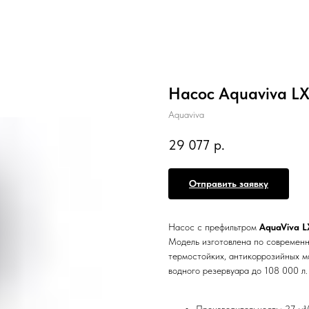
Насос Aquaviva LX
Aquaviva
29 077
р.
Отправить заявку
Насос с префильтром
AquaViva 
Модель изготовлена по современн
термостойких, антикоррозийных м
водного резервуара до 108 000 л.