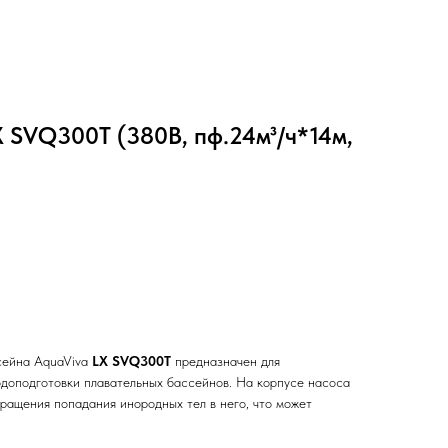
 SVQ300T (380В, пф.24м³/ч*14м,
сейна AquaViva
LX SVQ300T
предназначен для
одоподготовки плавательных бассейнов. На корпусе насоса
ращения попадания инородных тел в него, что может