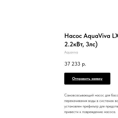
Насос AquaViva LX
2.2кВт, 3лс)
Aquaviva
37 233
р.
Отправить заявку
Самовсасывающий насос для бас
перекачивания воды в системах в
установлен префильтр для предотв
привести к повреждению насоса.