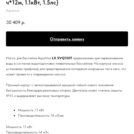
ч*12м, 1.1кВт, 1.5лс)
Aquaviva
30 409
р.
Отправить заявку
Насос для бассейна AquaViva
LX SVQ150T
предназначен для перекачивания
воды в системах водоподготовки плавательных бассейнов. На корпусе насоса
установлен префильтр для предотвращения попадания инородных тел в него, что
может привести к повреждению насоса.
Прочный корпус с легкооткрываемой крышкой-гайкой нового поколения.
Бесшумность благодаря резиновым опорам. Двигатель имеет степень защиты
IP55 и выдерживает высокие температуры.
Мощность: 1.1 кВт
Производительность: 14 м³/час
Мощность: 1.1 кВт
Производительность: 14 м³/ч