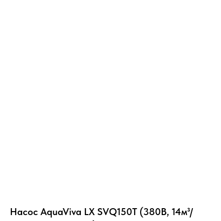
Насос AquaViva LX SVQ150T (380В, 14м³/