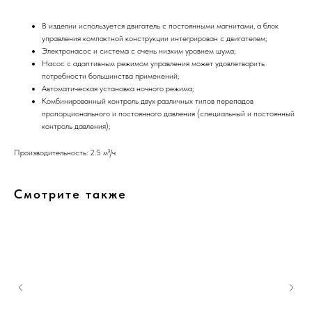
В изделии используется двигатель с постоянными магнитами, а блок
управления компактной конструкции интегрирован с двигателем;
Электронасос и система с очень низким уровнем шума;
Насос с адаптивным режимом управления может удовлетворить
потребности большинства применений;
Автоматическая установка ночного режима;
Комбинированный контроль двух различных типов перепадов
пропорционального и постоянного давления (специальный и постоянный
контроль давления);
Производительность: 2.5 м³/ч
Смотрите также