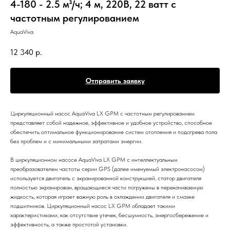
4-180 - 2.5 м³/ч; 4 м, 220В, 22 ватт с
частотным регулированием
AquaViva
12 340
р.
Отправить заявку
Циркуляционный насос AquaViva LX GPM с частотным регулированием
представляет собой надежное, эффективное и удобное устройство, способное
обеспечить оптимальное функционирование систем отопления и подогрева пола
без проблем и с минимальными затратами энергии.
В циркуляционном насосе AquaViva LX GPM с интеллектуальным
преобразователем частоты серии GPS (далее именуемый электронасосом)
используется двигатель с экранированной конструкцией, статор двигателя
полностью экранирован, вращающиеся части погружены в перекачиваемую
жидкость, которая играет важную роль в охлаждении двигателя и смазке
подшипников. Циркуляционный насос LX GPM обладает такими
характеристиками, как отсутствие утечек, бесшумность, энергосбережение и
эффективность, а также простотой установки.