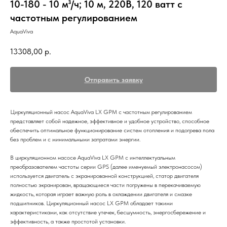
10-180 - 10 м³/ч; 10 м, 220В, 120 ватт с
частотным регулированием
AquaViva
13308,00
р.
Отправить заявку
Циркуляционный насос AquaViva LX GPM с частотным регулированием
представляет собой надежное, эффективное и удобное устройство, способное
обеспечить оптимальное функционирование систем отопления и подогрева пола
без проблем и с минимальными затратами энергии.
В циркуляционном насосе AquaViva LX GPM с интеллектуальным
преобразователем частоты серии GPS (далее именуемый электронасосом)
используется двигатель с экранированной конструкцией, статор двигателя
полностью экранирован, вращающиеся части погружены в перекачиваемую
жидкость, которая играет важную роль в охлаждении двигателя и смазке
подшипников. Циркуляционный насос LX GPM обладает такими
характеристиками, как отсутствие утечек, бесшумность, энергосбережение и
эффективность, а также простотой установки.