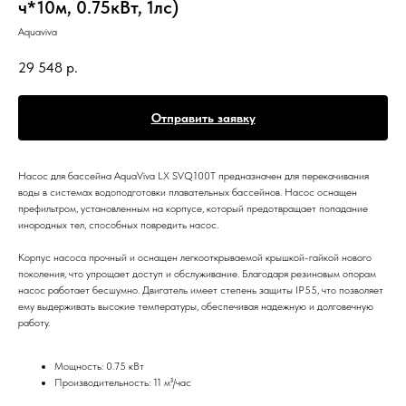
ч*10м, 0.75кВт, 1лс)
Aquaviva
29 548
р.
Отправить заявку
Насос для бассейна AquaViva LX SVQ100T предназначен для перекачивания
воды в системах водоподготовки плавательных бассейнов. Насос оснащен
префильтром, установленным на корпусе, который предотвращает попадание
инородных тел, способных повредить насос.
Корпус насоса прочный и оснащен легкооткрываемой крышкой-гайкой нового
поколения, что упрощает доступ и обслуживание. Благодаря резиновым опорам
насос работает бесшумно. Двигатель имеет степень защиты IP55, что позволяет
ему выдерживать высокие температуры, обеспечивая надежную и долговечную
работу.
Мощность: 0.75 кВт
Производительность: 11 м³/час