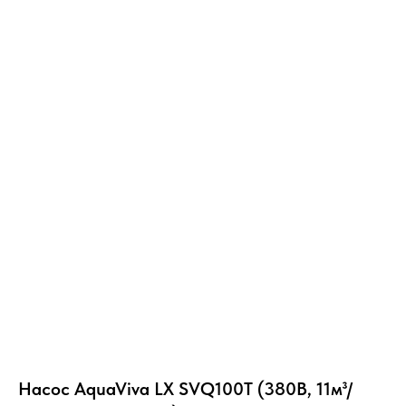
Насос AquaViva LX SVQ100T (380В, 11м³/