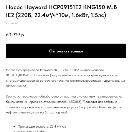
Насос Hayward HCP09151E2 KNG150 M.B
IE2 (220В, 22.4м³/ч*10м, 1.6кВт, 1.5лс)
Hayward
63 939
р.
Отправить заявку
Насос без префильтра Hayward HCP09151E2 IE2. Аналог моделей
BCD150/KNG150. Напорные (подающие) насосы используются для работы
систем гидромассажа, встречного течения, фонтанов, водопадов и других водных
аттракционов.
Корпус из термически обработанного пластика с усилением из стекловолокна.
Крыльчатка из норила со стальной втулкой (SS303). Подходит для работы с
соленой и морской водой. Соединение корпуса 2" нар. резьба. Комплектуется
муфтами переходными на 63 мм под клей.
Производительность: 22,4 м³/час
Мощность: 1.6 кВт