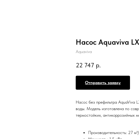
Насос Aquaviva LX
Aquaviva
22 747
р.
Отправить заявку
Насос без префильтра AquaViva 
воды. Модель изготовлена по сов
термостойких, антикоррозийных м
Производительность: 27 м³/