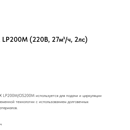
 LP200M (220В, 27м³/ч, 2лс)
LX LP200M/OS200M используется для подачи и циркуляции
ременной технологии с использованием долговечных
атериалов.
ч