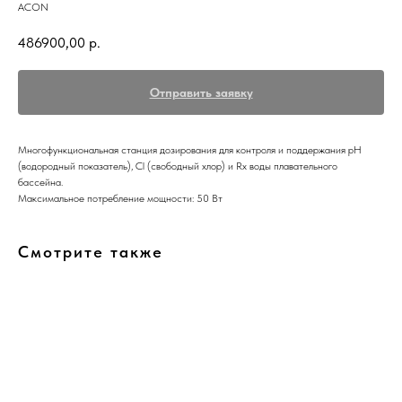
ACON
486900,00
р.
Отправить заявку
Многофункциональная станция дозирования для контроля и поддержания рН
(водородный показатель), Cl (свободный хлор) и Rx воды плавательного
бассейна.
Максимальное потребление мощности: 50 Вт
Смотрите также