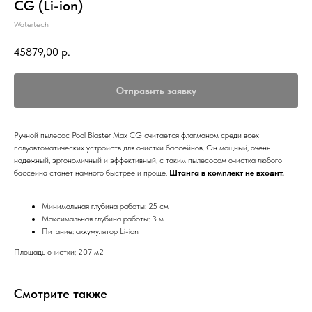
CG (Li-ion)
Watertech
45879,00
р.
Отправить заявку
Ручной пылесос Pool Blaster Max CG считается флагманом среди всех
полуавтоматических устройств для очистки бассейнов. Он мощный, очень
надежный, эргономичный и эффективный, с таким пылесосом очистка любого
бассейна станет намного быстрее и проще.
Штанга в комплект не входит.
Минимальная глубина работы: 25 см
Максимальная глубина работы: 3 м
Питание: аккумулятор Li-ion
Площадь очистки: 207 м2
Смотрите также