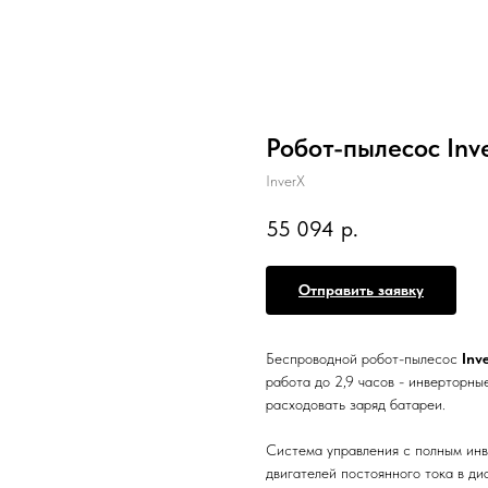
Робот-пылесос Inv
InverX
55 094
р.
Отправить заявку
Беспроводной робот-пылесос
Inv
работа до 2,9 часов - инверторны
расходовать заряд батареи.
Система управления с полным ин
двигателей постоянного тока в д