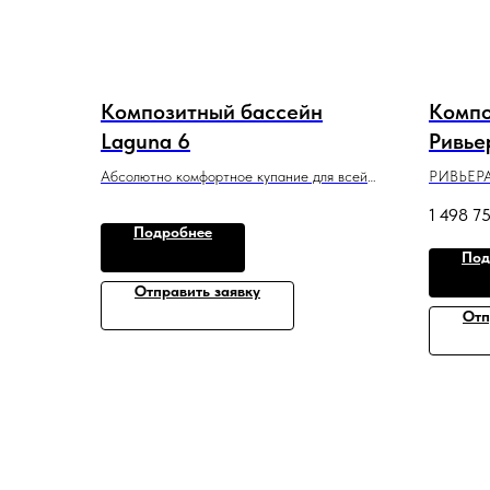
Композитный бассейн
Компо
Laguna 6
Ривье
Абсолютно комфортное купание для всей
РИВЬЕРА
семьи в 6-метровом бассейне.
плавател
1 498 7
6 м x 3 м x 1,55 м
сдержанн
Подробнее
полезной
Под
10 м x 3,
Отправить заявку
Отп