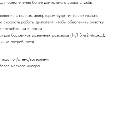
 для обеспечения более длительного срока службы.
равления с полным инвертором будет интеллектуально
ю скорость работы двигателя, чтобы обеспечить очистку
 потреблении энергии.
и для бассейнов различных размеров (1ч/1,5 ч/2 ч/макс.),
ичные потребности.
 пол; пол/стена/ватерлиния
более мелкого мусора