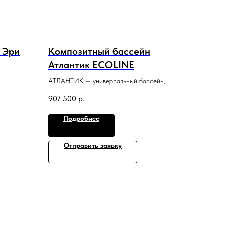
 Эри
Композитный бассейн
Атлантик ECOLINE
АТЛАНТИК — универсальный бассейн,
дизайном,
относится к классу больших, одинаково
907 500
р.
удобен для плаванья и расслабляющего
отдыха.
Подробнее
7,5 м x 3,3 м x 1,2−1,65 м
Отправить заявку