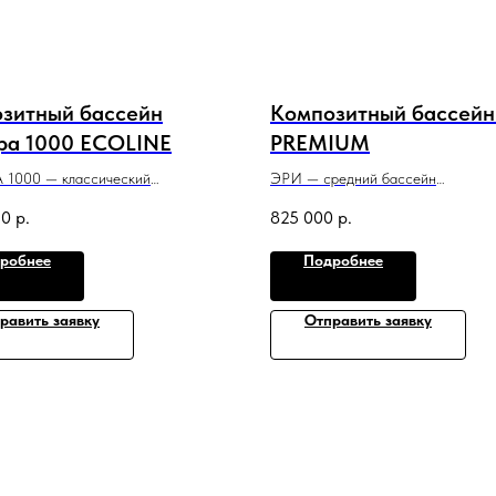
зитный бассейн
Композитный бассейн
ра 1000 ECOLINE
PREMIUM
 1000 — классический
ЭРИ — средний бассейн
ьный бассейн со строгим
с привлекательным классическим 
50
р.
825 000
р.
ым стилем и максимальной
который оптимально подойдет для
 площадью.
небольшого участка.
робнее
Подробнее
6 м x 1,5 м
6 м x 3 м x 1,5 м
равить заявку
Отправить заявку