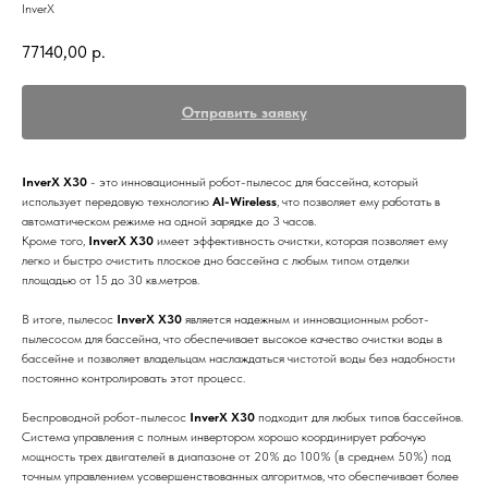
InverX
77140,00
р.
Отправить заявку
InverX X30
- это инновационный робот-пылесос для бассейна, который
использует передовую технологию
Al-Wireless
, что позволяет ему работать в
автоматическом режиме на одной зарядке до 3 часов.
Кроме того,
InverX X30
имеет эффективность очистки, которая позволяет ему
легко и быстро очистить плоское дно бассейна с любым типом отделки
площадью от 15 до 30 кв.метров.
В итоге, пылесос
InverX X30
является надежным и инновационным робот-
пылесосом для бассейна, что обеспечивает высокое качество очистки воды в
бассейне и позволяет владельцам наслаждаться чистотой воды без надобности
постоянно контролировать этот процесс.
Беспроводной робот-пылесос
InverX X30
подходит для любых типов бассейнов.
Система управления с полным инвертором хорошо координирует рабочую
мощность трех двигателей в диапазоне от 20% до 100% (в среднем 50%) под
точным управлением усовершенствованных алгоритмов, что обеспечивает более