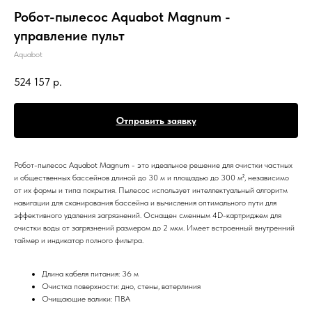
Робот-пылесоc Aquabot Magnum -
управление пульт
Aquabot
524 157
р.
Отправить заявку
Робот-пылесоc Aquabot Magnum - это идеальное решение для очистки частных
и общественных бассейнов длиной до 30 м и площадью до 300 м², независимо
от их формы и типа покрытия. Пылесос использует интеллектуальный алгоритм
навигации для сканирования бассейна и вычисления оптимального пути для
эффективного удаления загрязнений. Оснащен сменным 4D-картриджем для
очистки воды от загрязнений размером до 2 мкм. Имеет встроенный внутренний
таймер и индикатор полного фильтра.
Длина кабеля питания: 36 м
Очистка поверхности: дно, стены, ватерлиния
Очищающие валики: ПВА