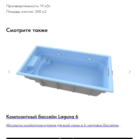
Производительность: 19 м³/ч
Площадь очистки: 300 м2
Смотрите также
Композитный бассейн Laguna 6
Ко
Абсолютно комфортное купание для всей семьи в 6-метровом бассейне.
КОМ
6 м x 3 м x 1,55 м
для
385
3 м 