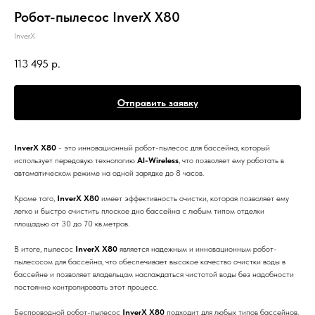
Робот-пылесос InverX X80
InverX
113 495
р.
Отправить заявку
InverX X80
- это инновационный робот-пылесос для бассейна, который
использует передовую технологию
Al-Wireless
, что позволяет ему работать в
автоматическом режиме на одной зарядке до 8 часов.
Кроме того,
InverX X80
имеет эффективность очистки, которая позволяет ему
легко и быстро очистить плоское дно бассейна с любым типом отделки
площадью от 30 до 70 кв.метров.
В итоге, пылесос
InverX X80
является надежным и инновационным робот-
пылесосом для бассейна, что обеспечивает высокое качество очистки воды в
бассейне и позволяет владельцам наслаждаться чистотой воды без надобности
постоянно контролировать этот процесс.
Беспроводной робот-пылесос
InverX X80
подходит для любых типов бассейнов.