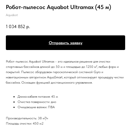
Робот-пылесоc Aquabot Ultramax (45 м)
Aquabot
1 034 852
р.
Отправить заявку
Робот-пылесоc Aquabot Ultramax - это идеальное решение для очистки
спортивных бассейнов длиной до 50 м и площадью до 1250 м², любых форм и
покрытий. Пылесос оборудован гироскопической системой Gyro и
навигационным алгоритмом AquaSmart, который оптимизирует процедуру чистки
бассейна. Оснащен функцией дистанционного управления.
Длина кабеля питания: 45 м
Очистка поверхности: дно
Очищающие валики: ПВА
Производительность: 38 м³/ч
Площадь очистки: 450 м2