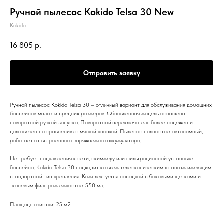
Ручной пылесос Kokido Telsa 30 New
Kokido
16 805
р.
Отправить заявку
Ручной пылесос Kokido Telsa 30 – отличный вариант для обслуживания домашних
бассейнов малых и средних размеров. Обновленная модель оснащена
поворотной ручкой запуска. Поворотный переключатель более надежен и
долговечен по сравнению с мягкой кнопкой. Пылесос полностью автономный,
работает от встроенного заряжаемого аккумулятора.
Не требует подключения к сети, скиммеру или фильтрационной установке
бассейна. Kokido Telsa 30 подходит ко всем телескопическим штангам имеющим
стандартный тип крепления. Комплектуется насадкой с боковыми щетками и
тканевым фильтром емкостью 550 мл.
Площадь очистки: 25 м2