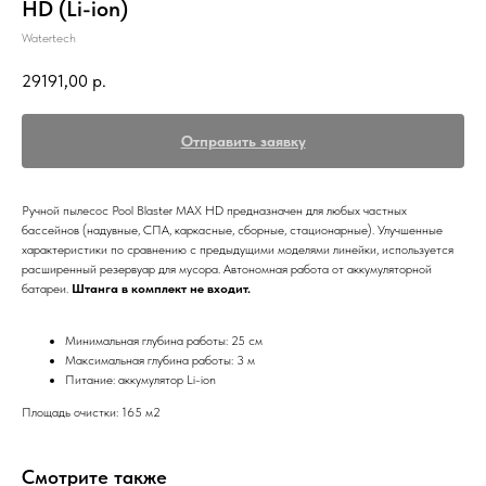
HD (Li-ion)
Watertech
29191,00
р.
Отправить заявку
Ручной пылесос Pool Blaster MAX HD предназначен для любых частных
бассейнов (надувные, СПА, каркасные, сборные, стационарные). Улучшенные
характеристики по сравнению с предыдущими моделями линейки, используется
расширенный резервуар для мусора. Автономная работа от аккумуляторной
батареи.
Штанга в комплект не входит.
Минимальная глубина работы: 25 см
Максимальная глубина работы: 3 м
Питание: аккумулятор Li-ion
Площадь очистки: 165 м2
Смотрите также