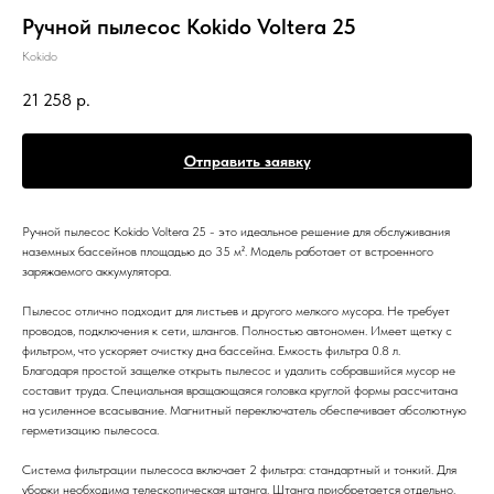
Ручной пылесос Kokido Voltera 25
Kokido
21 258
р.
Отправить заявку
Ручной пылесос Kokido Voltera 25 - это идеальное решение для обслуживания
наземных бассейнов площадью до 35 м². Модель работает от встроенного
заряжаемого аккумулятора.
Пылесос отлично подходит для листьев и другого мелкого мусора. Не требует
проводов, подключения к сети, шлангов. Полностью автономен. Имеет щетку с
фильтром, что ускоряет очистку дна бассейна. Емкость фильтра 0.8 л.
Благодаря простой защелке открыть пылесос и удалить собравшийся мусор не
составит труда. Специальная вращающаяся головка круглой формы рассчитана
на усиленное всасывание. Магнитный переключатель обеспечивает абсолютную
герметизацию пылесоса.
Система фильтрации пылесоса включает 2 фильтра: стандартный и тонкий. Для
уборки необходима телескопическая штанга. Штанга приобретается отдельно.