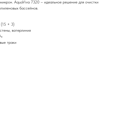
 микрон. AquaViva 7320 – идеальное решение для очистки
опиленовых бассейнов.
 (15 + 3)
стены, ватерлиния
/ч
вые траки