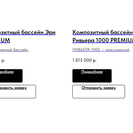
зитный бассейн Эри
Композитный бассейн
IUM
Ривьера 1000 PREMI
редний бассейн
РИВЬЕРА 1000 — классический
кательным классическим дизайном,
плавательный бассейн со строгим
0
р.
1 815 000
р.
оптимально подойдет для
сдержанным стилем и максимальн
го участка.
полезной площадью.
робнее
Подробнее
 x 1,5 м
10 м x 3,6 м x 1,5 м
равить заявку
Отправить заявку