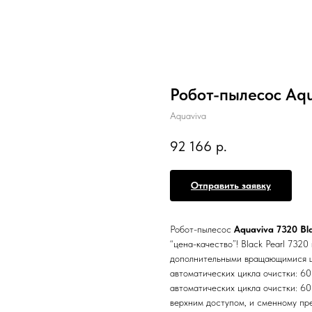
Робот-пылесоc Aqu
Aquaviva
92 166
р.
Отправить заявку
Робот-пылесоc
Aquaviva 7320 Bla
“цена-качество”! Black Pearl 7320
дополнительными вращающимися ще
автоматических цикла очистки: 6
автоматических цикла очистки: 60
верхним доступом, и сменному пр