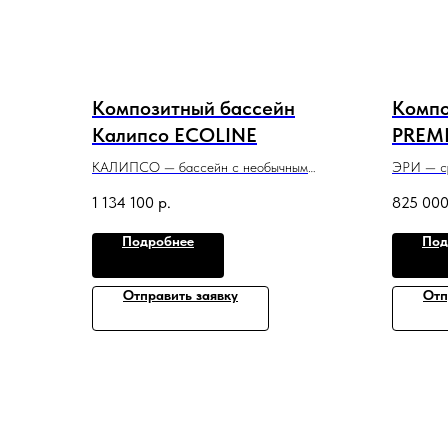
Композитный бассейн
Компо
Калипсо ECOLINE
PREM
КАЛИПСО — бассейн с необычным
ЭРИ — с
дизайном, который всем своим видом
с привле
1 134 100
р.
825 00
призывает к спокойному отдыху и релаксу
который 
в воде.
небольшо
Подробнее
Под
8 м x 3,6 м x 1,5 м
6 м x 3 м
Отправить заявку
Отп