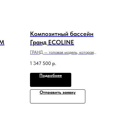
Композитный бассейн
UM
Гранд ECOLINE
ГРАНД — топовая модель, которая
одинаково удачно подходит для ныряний
1 347 500
р.
ой
с бортика и плаванья, вечеринок с гостями
и отдыха с детьми.
Подробнее
9 м x 3,6 м x 1,3−1,8 м
Отправить заявку