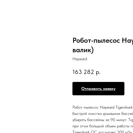
Робот-пылесос Hay
валик)
Hayward
163 282
р.
Отправить заявку
Робот-пылесос Hayward Tigershar
быстрой очистки домашних бассей
убирать бассейны за 90 минут. Ti
при этом большой объем работы 
Tigershark QC достигает 300 м²/ч