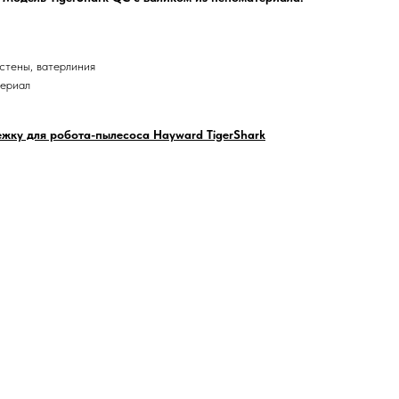
стены, ватерлиния
ериал
ежку для робота-пылесоса Hayward TigerShark