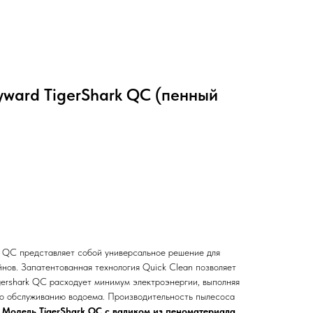
ward TigerShark QC (пенный
k QC представляет собой универсальное решение для
нов. Запатентованная технология Quick Clean позволяет
gershark QC расходует минимум электроэнергии, выполняя
по обслуживанию водоема. Производительность пылесоса
.
Модель TigerShark QC с валиком из пеноматериала.