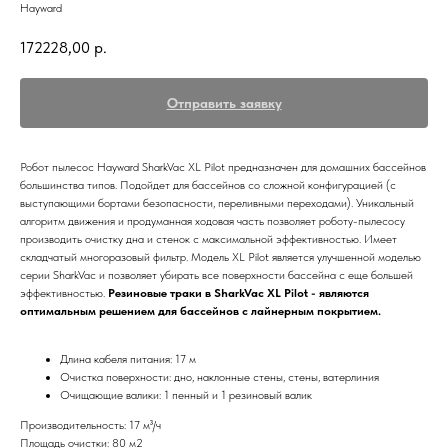
Hayward
172228,00
р.
Отправить заявку
Робот пылесос Hayward SharkVac XL Pilot предназначен для домашних бассейнов
большинства типов. Подойдет для бассейнов со сложной конфигурацией (с
выступающими бортами безопасности, переливными переходами). Уникальный
алгоритм движения и продуманная ходовая часть позволяет роботу-пылесосу
производить очистку дна и стенок с максимальной эффективностью. Имеет
складчатый многоразовый фильтр. Модель XL Pilot является улучшенной моделью
серии SharkVac и позволяет убирать все поверхности бассейна с еще большей
эффективностью.
Резиновые траки в SharkVac XL Pilot - являются
оптимальным решением для бассейнов с лайнерным покрытием.
Длина кабеля питания: 17 м
Очистка поверхности: дно, наклонные стены, стены, ватерлиния
Очищающие валики: 1 пенный и 1 резиновый валик
Производительность: 17 м³/ч
Площадь очистки: 80 м2