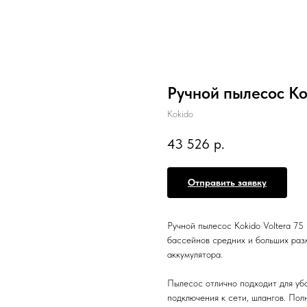
Ручной пылесос Kok
Kokido
43 526
р.
Отправить заявку
Ручной пылесос Kokido Voltera 75
бассейнов средних и больших раз
аккумулятора.
Пылесос отлично подходит для убо
подключения к сети, шлангов. По