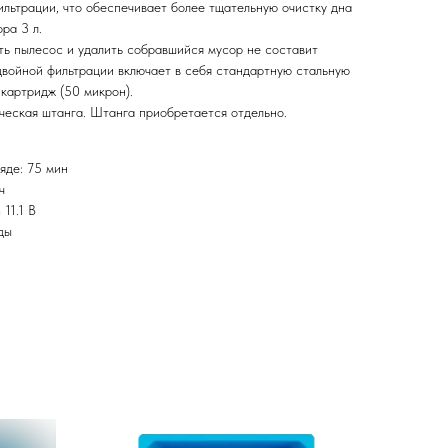
ильтрации, что обеспечивает более тщательную очистку дна
ра 3 л.
ть пылесос и удалить собравшийся мусор не составит
двойной фильтрации включает в себя стандартную стальную
 картридж (50 микрон).
ческая штанга. Штанга приобретается отдельно.
яде: 75 мин
ч
 11.1 В
ды