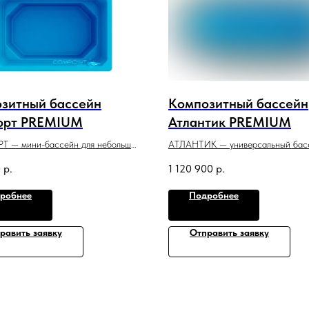
зитный бассейн
Композитный бассейн
орт PREMIUM
Атлантик PREMIUM
 — мини-бассейн для небольшой
АТЛАНТИК — универсальный бас
комфортное пространство для
относится к классу больших, один
0
р.
1 120 900
р.
и в воде.
удобен для плаванья и расслабля
 x 1,5 м
отдыха.
робнее
Подробнее
7,5 м x 3,3 м x 1,2−1,65 м
равить заявку
Отправить заявку