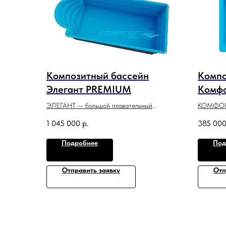
Композитный бассейн
Компо
Элегант PREMIUM
Комф
ЭЛЕГАНТ — большой плавательный
КОМФОРТ
бассейн с классическим дизайном, который
семьи и 
1 045 000
р.
385 00
полностью оправдывает название модели.
релаксаци
7,2 м x 3,2 м x 1,3−1,75 м
3 м x 2 м
Подробнее
Под
Отправить заявку
Отп