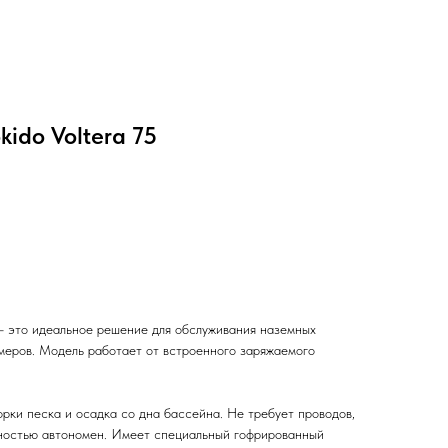
ido Voltera 75
 - это идеальное решение для обслуживания наземных
меров. Модель работает от встроенного заряжаемого
рки песка и осадка со дна бассейна. Не требует проводов,
лностью автономен. Имеет специальный гофрированный