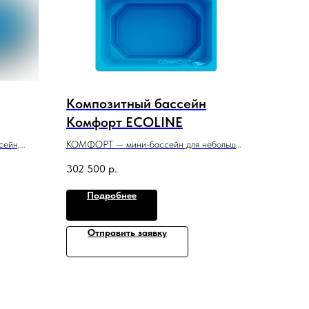
Композитный бассейн
Комфорт ECOLINE
сейн,
КОМФОРТ — мини-бассейн для небольшой
аково
семьи и комфортное пространство для
302 500
р.
ющего
релаксации в воде.
3 м x 2 м x 1,5 м
Подробнее
Отправить заявку