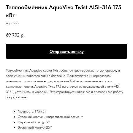
Теплообменник AquaViva Twist AISI-316 175
кВт
Aquaviva
69 702
р.
Отправить заявку
Теплообменник Aquaviva серии Twist обеспечивает высокую теплопередачу и
эффективный подогрев воды в бассейне. Подключается к нагревателям
различного типа: газовые котлы, топливные бойлеры, тепловые насосы и
солнечные панели. Aquaviva Twist 175 изготовлен из нержавеющей стали AISI
316L, устойчивой к коррозии. Это гарантирует надежную и долговечную работу
оборудования.
Мощность: 175 кВт
Стальной корпус и нагревательный элемент
Первичный контур: 2"
Вторичный контур: 2½"