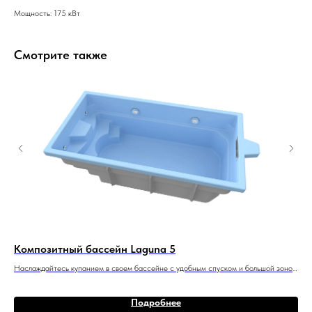
Мощность: 175 кВт
Смотрите также
Композитный бассейн Laguna 5
Ко
осто
Наслаждайтесь купанием в своем бассейне с удобным спуском и большой зоной
РИВ
для плавания.
сти
1 8
5 м x 2,6 м x 1,4 м
10 м
Подробнее