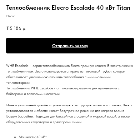
Теплообменник Elecro Escalade 40 кВт Titan
Elecro
115 186
р.
Отправить заявку
WHE Escalade – серия теплообменников Elecro премиум класса. В электрических
теплообменниках Elecro используются спираль из титановой трубки, которая
обеспечивает увеличенную площадь теплообмена с минимальными
теплопотерями.
Теплообменник WHE Escalade - оптимальное решение для применения с
бойлерами и тепловыми насосами.
Имеют уникальный дизайн и цельнолитую конструкцию из чистого титана. Легко
устанавливаются и обеспечивают безупречное решение для нагрева воды в
Вашем бассейне. Подходят для бассейнов с соленой и морской водой, а также
оборудованных хлоратором и дозаторами химии.
Мощность: 40 кВт