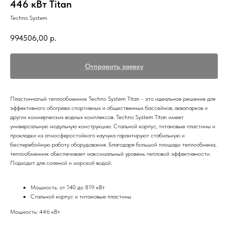
446 кВт Titan
Techno System
994506,00
р.
Отправить заявку
Пластинчатый теплообменник Techno System Titan - это идеальное решение для
эффективного обогрева спортивных и общественных бассейнов, аквапарков и
других коммерческих водных комплексов. Techno System Titan имеет
универсальную модульную конструкцию. Стальной корпус, титановые пластины и
прокладки из атмосферостойкого каучука гарантируют стабильную и
бесперебойную работу оборудования. Благодаря большой площади теплообмена,
теплообменник обеспечивает максимальный уровень тепловой эффективности.
Подходит для соленой и морской водой.
Мощность: от 140 до 819 кВт
Стальной корпус и титановые пластины
Мощность: 446 кВт