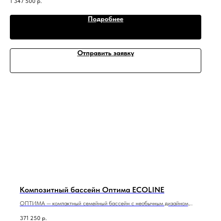
1 347 500
р.
9 м x 3,6 м x 1,3−1,8 м
Подробнее
Отправить заявку
Композитный бассейн Оптима ECOLINE
ОПТИМА — компактный семейный бассейн с необычным дизайном,
который идеально подойдет для небольшого участка или помещения.
371 250
р.
4 м x 2,35 м x 1,5 м