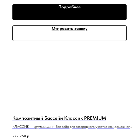
Подробнее
Отправить заявку
Композитный Бассейн Классик PREMIUM
КЛАССИК — круглый мини-бассейн для загородного участка или домашнего
спа-комплекса.
272 250
р.
2,5 м x 2,5 м x 1,3 м