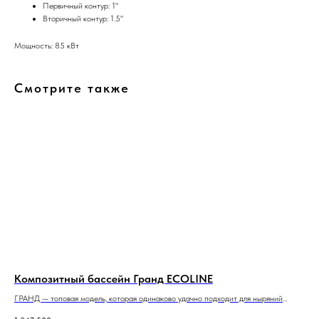
Первичный контур: 1"
Вторичный контур: 1.5"
Мощность: 85 кВт
Смотрите также
Композитный бассейн Гранд ECOLINE
ГРАНД — топовая модель, которая одинаково удачно подходит для ныряний
с бортика и плаванья, вечеринок с гостями и отдыха с детьми.