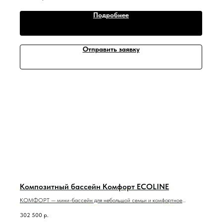
Подробнее
Отправить заявку
Композитный бассейн Комфорт ECOLINE
КОМФОРТ — мини-бассейн для небольшой семьи и комфортное
пространство для релаксации в воде.
302 500
р.
3 м x 2 м x 1,5 м