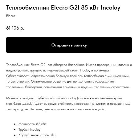
Теплообменник Elecro G2I 85 кВт Incoloy
Elecro
61 106
р.
Отправить заявку
Теплообменник Elecro G2I для обогрева бассейнов. Имеет проверенный дизайн и
надежную конструкцию из нержавеющей стали, incoloy и полимера.
Обеспечивает непревзойденно большую площадь теплообмена с минимальными
теплопотерями. Оптимальное решение для применения с газовыми или
топливными бойлерами, солнечными панелями и другими тепловыми агрегатами.
Модель оснащена трубками из сплава incoloy (состав железо-никель-хром-
молибден-медь). Имеет высокую стойкость к коррозии, кислотам и повышенным
температурам. Рекомендуется использовать с несоленой водой.
Мощность: 85 кВт
Трубки: incoloy
Корпус: нерж. сталь 316