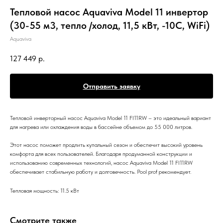
Тепловой насос Aquaviva Model 11 инвертор
(30-55 м3, тепло /холод, 11,5 кВт, -10С, WiFi)
Aquaviva
127 449
р.
Отправить заявку
Тепловой инверторный насос Aquaviva Model 11 FI11RW – это идеальный вариант
для нагрева или охлаждения воды в бассейне объемом до 55 000 литров.
Этот насос поможет продлить купальный сезон и обеспечит высокий уровень
комфорта для всех пользователей. Благодаря продуманной конструкции и
использованию современных технологий, насос Aquaviva Model 11 FI11RW
обеспечивает стабильную работу и долговечность. Pool prof рекомендует.
Тепловая мощность: 11.5 кВт
Смотрите также