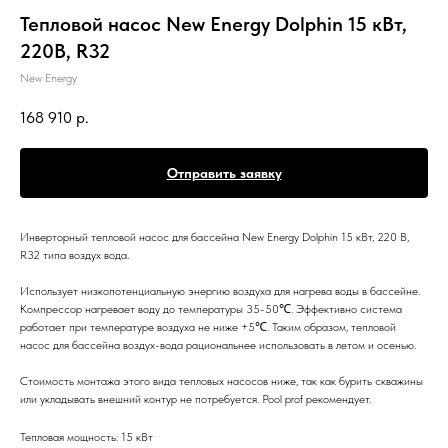
Тепловой насос New Energy Dolphin 15 кВт,
220В, R32
New Energy
168 910
р.
Отправить заявку
Инверторный тепловой насос для бассейна New Energy Dolphin 15 кВт, 220 В,
R32 типа воздух вода.
Использует низкопотенциальную энергию воздуха для нагрева воды в бассейне.
Компрессор нагревает воду до температуры 35-50℃. Эффективно система
работает при температуре воздуха не ниже +5℃. Таким образом, тепловой
насос для бассейна воздух-вода рациональнее использовать в летом и осенью.
Стоимость монтажа этого вида тепловых насосов ниже, так как бурить скважины
или укладывать внешний контур не потребуется. Pool prof рекомендует.
Тепловая мощность: 15 кВт