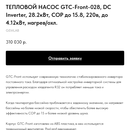
ТЕПЛОВОЙ НАСОС GTC-Front-028, DC
Inverter, 28.2кВт, COP до 15.8, 220в, до
4.12кВт, нагрев/охл.
GEMLAB
310 030
р.
Отправить заявку
GTC-Front использует современную технологию стабилизированного инвертора
постоянного тока. Благодаря оптимальной настройке инверторной системы для
управления расходом хладагента R32 он потребляет меньше тока и
электроэнергии.
Когда температура бассейна приближается к заданному значению, он нагревает
бассейны на более низкой скорости, чтобы обеспечить более высокую
эффективность COP до 15 и более низкий уровень шума.
Корпус GTC-Front изготовлен из ABS пластика, в нем используется
традиционный вентилятор. Pool prof рекомендует.