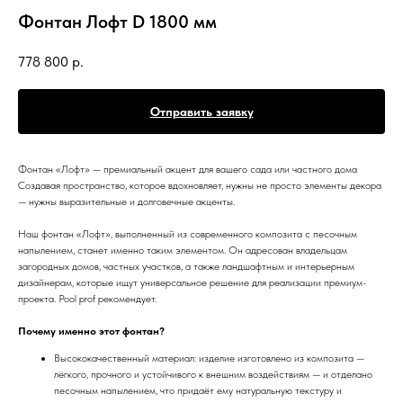
Фонтан Лофт D 1800 мм
778 800
р.
Отправить заявку
Фонтан «Лофт» — премиальный акцент для вашего сада или частного дома
Создавая пространство, которое вдохновляет, нужны не просто элементы декора
— нужны выразительные и долговечные акценты.
Наш фонтан «Лофт», выполненный из современного композита с песочным
напылением, станет именно таким элементом. Он адресован владельцам
загородных домов, частных участков, а также ландшафтным и интерьерным
дизайнерам, которые ищут универсальное решение для реализации премиум-
проекта. Pool prof рекомендует.
Почему именно этот фонтан?
Высококачественный материал: изделие изготовлено из композита —
лёгкого, прочного и устойчивого к внешним воздействиям — и отделано
песочным напылением, что придаёт ему натуральную текстуру и