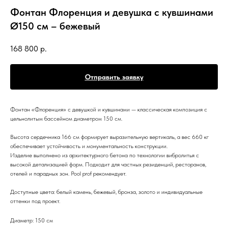
Фонтан Флоренция и девушка с кувшинами
Ø150 см – бежевый
168 800
р.
Отправить заявку
Фонтан «Флоренция» с девушкой и кувшинами — классическая композиция с
цельнолитым бассейном диаметром 150 см.
Высота сердечника 166 см формирует выразительную вертикаль, а вес 660 кг
обеспечивает устойчивость и монументальность конструкции.
Изделие выполнено из архитектурного бетона по технологии вибролитья с
высокой детализацией форм. Подходит для частных резиденций, ресторанов,
отелей и парадных зон. Pool prof рекомендует.
Доступные цвета: белый камень, бежевый, бронза, золото и индивидуальные
оттенки под проект.
Диаметр: 150 см