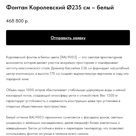
Фонтан Королевский Ø235 см – белый
468 800
р.
Отправить заявку
Королевский фонтан в белом цвете (RAL9003) — это светлая архитектурная
доминанта, которая делает участок визуально просторнее и подчёркивает
чистоту классического стиля. Диаметр бассейна 236 см формирует масштабный
центр композиции, а высота 170 см создаёт выразительную вертикаль в саду или
парадной зоне.
Объём чаши 1000 литров обеспечивает стабильную циркуляцию воды и мягкий
каскадный поток, создающий атмосферу уюта и спокойствия. Вес 1500 кг
гарантирует устойчивость и надёжность конструкции даже при установке в
открытых общественных пространствах.
Белый оттенок RAL9003 гармонично сочетается с фасадами домов, светлым
мощением и зелёными насаждениями, делая ландшафт более элегантным и
завершённым. Бетон устойчив к влаге и перепадам температур, что позволяет
использовать фонтан на улице в течение всего сезона.