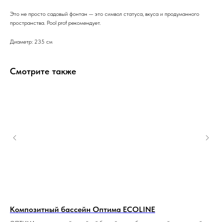
Это не просто садовый фонтан — это символ статуса, вкуса и продуманного
пространства. Pool prof рекомендует.
Диаметр: 235 см
Смотрите также
Композитный бассейн Оптима ECOLINE
Ко