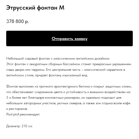
Этрусский фонтан M
378 800
р.
Отправить заявку
Небольшой садовый фонтан с классическим английским дизайном
Этот фонтан с аккуратным сборным бассейном станет прекрасным украшением
сада, двора или террасы. Его центральная часть – классический сердечник в
английском стиле, придает фонтану изысканный вид.
Фонтан выполнен из прочного архитектурного бетона и покрыт защитным слоем,
что обеспечивает сохранение цвета и устойчивость к внешним воздействиям на
5 и более лет. Благодаря компактным размерам, он идеально подходит для
небольших загородных участков, уютных скверов, а также зон отдыха возле кафе
и ресторанов.
Pool prof рекомендует.
Диаметр: 210 см