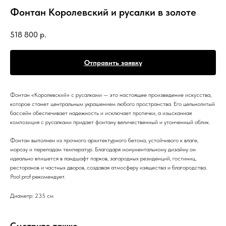
Фонтан Королевский и русалки в золоте
518 800
р.
Отправить заявку
Фонтан «Королевский» с русалками — это настоящее произведение искусства,
которое станет центральным украшением любого пространства. Его цельнолитый
бассейн обеспечивает надежность и исключает протечки, а изысканная
композиция с русалками придает фонтану величественный и утонченный облик.
Фонтан выполнен из прочного архитектурного бетона, устойчивого к влаге,
морозу и перепадам температур. Благодаря монументальному дизайну он
идеально впишется в ландшафт парков, загородных резиденций, гостиниц,
ресторанов и частных дворов, создавая атмосферу изящества и благородства.
Pool prof рекомендует.
Диаметр: 235 см
Смотрите также