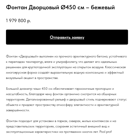
Фонтан Дворцовый Ø450 см – бежевый
1 979 800
р.
Отправить заявку
Фонтан «Дворцовый» выполнен из прочного архитектурного бетона, устойчивого
к перепадам температур, влаге и ультрафиолету, что делает его идеальным
решением для круглогодичной эксплуатации на открытом воздухе. Классическая
многоярусная форма создаёт выразительную водную композицию и эффектный
визуальный акцент в пространстве.
Большой диаметр чаши 450 см обеспечивает гармоничные пропорции и
масштабность, благодаря чему фонтан органично смотрится на обширных
территориях. Детализированный рельеф и дворцовый стиль подчеркивают статус
объекта и придают пространству атмосферу элегантности и архитектурной
завершённости.
Фонтан подходит для установки в парках, скверах, жилых комплексах и на
представительских территориях, сохраняя эстетичный внешний вид и
эксплуатационные характеристики на протяжении многих лет. Pool prof