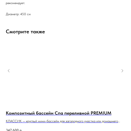
рекомендует.
Диаметр: 450 см
Смотрите также
Композитный бассейн Спа переливной PREMIUM
Ко
КЛАССИК — круглый мини-бассейн для загородного участка или домашнего
ГРА
спа-комплекса.
с б
347 600
р.
1 6