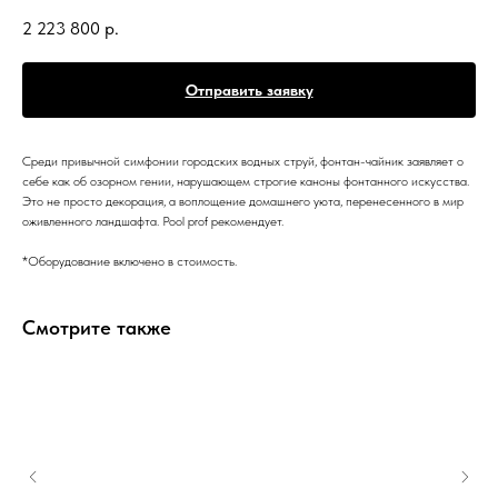
2 223 800
р.
Отправить заявку
Среди привычной симфонии городских водных струй, фонтан-чайник заявляет о
себе как об озорном гении, нарушающем строгие каноны фонтанного искусства.
Это не просто декорация, а воплощение домашнего уюта, перенесенного в мир
оживленного ландшафта. Pool prof рекомендует.
*Оборудование включено в стоимость.
Смотрите также