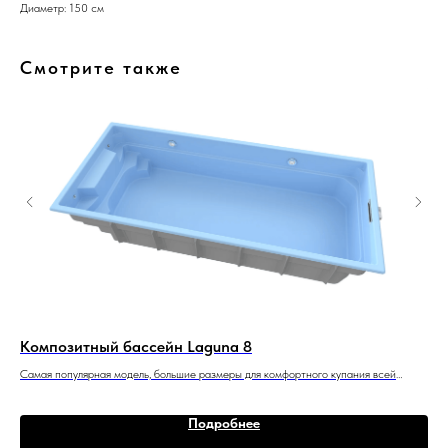
Диаметр: 150 см
Смотрите также
Композитный бассейн Laguna 8
Ко
Самая популярная модель, большие размеры для комфортного купания всей
ПРЕ
семьей.
под
446
8 м x 3,5 м x 1,55 м
5,03
Подробнее