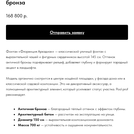
бронза
168 800
р.
Отправить заявку
Фонтан «Флоренция Аркадиан» — классический уличный фонтан с
выразительной чашей и фигурным сердечником высотой 145 см. Оттенок
античной бронзы подчёркивает рельеф, добавляет глубину и формирует парадный
акцент в ландшафте.
Модель органично смотрится в центре мощёной площадки, у фасада дома или в
классической садовой композиции. Это не декоративный аксессуар, а
полноценный архитектурный элемент, который усиливает статус участка. Pool prof
рекомендует.
Античная бронза
— благородный тёплый оттенок с эффектом глубины.
Архитектурный бетон
— рассчитан на эксплуатацию на улице.
Диаметр 150 см
— выразительная композиционная доминанта.
Масса 700 кг
— устойчивость и ощущение монументальности.