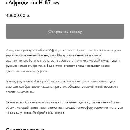
«Афродита» Н 87 см
48800,00
р.
Отправить заявку
Изящная скульптура в образе Афродиты станет эффектным акцентом в саду, на
террасе или во входной зоне дома. Фигура выполнена из прочного
архитектурного бетона и сочетает в себе эстетику классической скульптуры и
функциональность фонтана. Вода мягко стекает с чаши, создавая живое
движение и атмосферу уюта.
Благодаря детальной проработке форм и благородному оттенку, скульптура
выглядит как бронзовое изделие, при этом обладает высокой устойчивостью к
погодным условиям.
Скульптура «Афродита» — это не просто элемент декора, а полноценный арт-
объект, который притягивает внимание и создаёт атмосферу гармонии и статуса
на вашем участке. Pool prof рекомендует.
Смотрите также