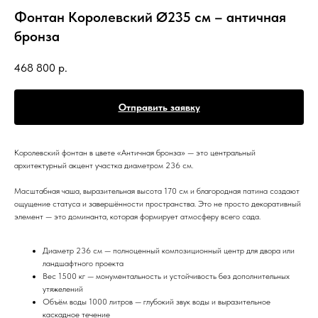
Фонтан Королевский Ø235 см – античная
бронза
468 800
р.
Отправить заявку
Королевский фонтан в цвете «Античная бронза» — это центральный
архитектурный акцент участка диаметром 236 см.
Масштабная чаша, выразительная высота 170 см и благородная патина создают
ощущение статуса и завершённости пространства. Это не просто декоративный
элемент — это доминанта, которая формирует атмосферу всего сада.
Диаметр 236 см — полноценный композиционный центр для двора или
ландшафтного проекта
Вес 1500 кг — монументальность и устойчивость без дополнительных
утяжелений
Объём воды 1000 литров — глубокий звук воды и выразительное
каскадное течение