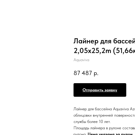
Лайнер для бассей
2,05x25,2m (51,66
Aquaviva
87 487
р.
Отправить заявку
Лайнер для бассейна Aquaviva Azu
облицовки внутренней поверхност
службы более 10 лет.
Площадь лайнера в рулоне составл
рулона.
Цена указана за рулон.