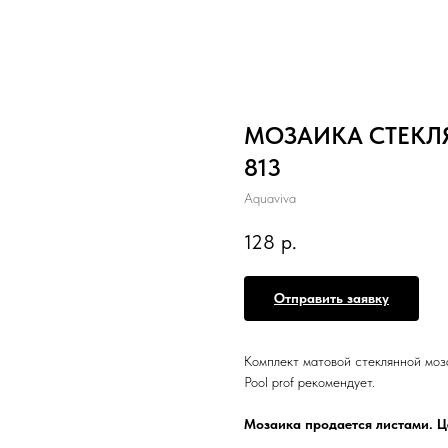
МОЗАИКА СТЕКЛЯ
813
Aquaviva
128
р.
Отправить заявку
Комплект матовой стеклянной моза
Pool prof рекомендует.
Мозаика продается листами. Це