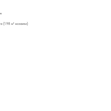
мм
а (1.98 м² мозаики)