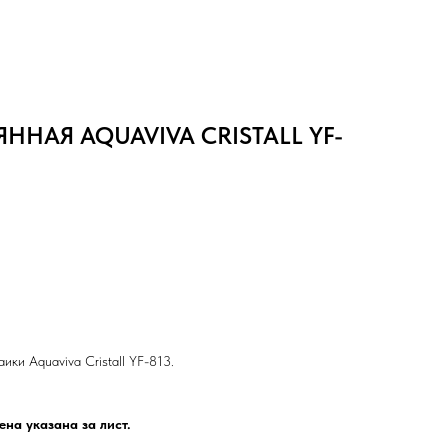
ННАЯ AQUAVIVA СRISTALL YF-
ики Aquaviva Сristall YF-813.
на указана за лист.