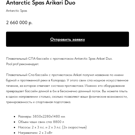
Antarctic Spas Arikari Duo
Antarctic Spas
2 660 000
р.
Отправить заявку
Плавательный СПА бассейн с противотоком Antarctic Spas Arikari Duo.
Pool prof рекомендует.
Плавательный Спа бассейн с противотоком Arikari получил название по имени
бурной и протяженной реки в Колорадо. У этого свим спа мощное искусственное
течение, за которое отвечает система противотока. Именно это оборудование
превращает бассейн длиной в 6м в бесконечно длинный поток. Вы можете плыть
в одном направлении столько, сколько позволяют ваши физические возможности,
тренированность и спортивная подготовка.
Размеры: 5850х2280х1480 мм
Объем чаши свим спа: 8800 л
Насосы: 2 x 3 л.с. и 2 x 3 л.с. (2х скоростные)
Нагреватели: 2 х 3 кВт