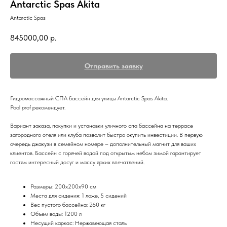
Antarctic Spas Akita
Antarctic Spas
845000,00
р.
Отправить заявку
Гидромассажный СПА бассейн для улицы Antarctic Spas Akita.
Pool prof рекомендует.
Вариант заказа, покупки и установки уличного спа бассейна на террасе
загородного отеля или клуба позволит быстро окупить инвестиции. В первую
очередь джакузи в семейном номере – дополнительный магнит для ваших
клиентов. Бассейн с горячей водой под открытым небом зимой гарантирует
гостям интересный досуг и массу ярких впечатлений.
Размеры: 200x200x90 см
Места для сидения: 1 ложе, 5 сидений
Вес пустого бассейна: 260 кг
Объем воды: 1200 л
Несущий каркас: Нержавеющая сталь