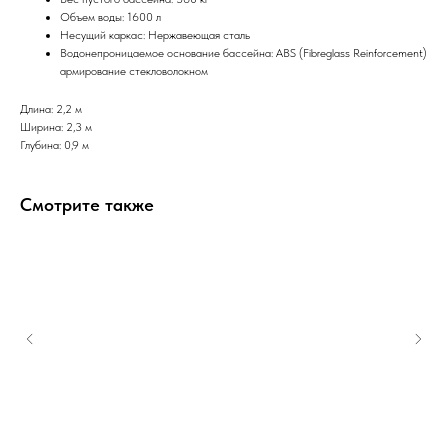
Объем воды: 1600 л
Несущий каркас: Нержавеющая сталь
Водонепроницаемое основание бассейна: ABS (Fibreglass Reinforcement)
армирование стекловолокном
Длина: 2,2 м
Ширина: 2,3 м
Глубина: 0,9 м
Смотрите также