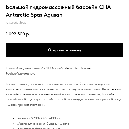
Большой гидромассажный бассейн СПА
Antarctic Spas Agusan
Antarctic Spas
1 092 500
р.
Отправить заявку
Большой гидромассажный СПА бассейн Antarctica Agusan.
Pool prof рекомендует.
Вариант заказа, покупки и установки уличного спа бассейна на террасе
загородного отеля или клуба позволит быстро окупить инвестиции. Ведь джакузи
в семейном номере – дополнительный магнит для ваших клиентов. Бассейн с
горячей водой под открытым небом зимой гарантирует гостям интересный досуг
и массу ярких впечатлений.
Размеры: 2200x2300x900 мм
Места для сидения: 2 ложа, 4 места
Вес пустого бассейна: 360 кг